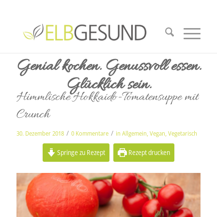
Genial kochen. Genussvoll essen.
Glücklich sein.
Himmlische Hokkaido-Tomatensuppe mit
Crunch
/
/
30. Dezember 2018
0 Kommentare
in
Allgemein
,
Vegan
,
Vegetarisch
Springe zu Rezept
Rezept drucken