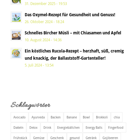
31. Dezember 2025 - 19:53
Das Oxymel-Rezept für Gesundheit und Genuss!
26. Oktober 2024 - 18:24
Schnelles Bircher Müsli – mit Chiasamen und Apfel
10. August 2024 - 14:36
Ein köstliches Rucola-Rezept – herzhaft, süß, cremig
und knackig, der Ballaststoff-Gartenteller!
5. Juli 2024 - 13:54
Schlagwörter
Avocado
Ayurveda
Backen
Banane
Bowl
Brokkoli
chia
Datteln
Detox
Drink
Energiebällchen
Energy Balls
Fingerfood
Frühstück
Gemüse
Geschenk
gesund
Getränk
Gojibeeren