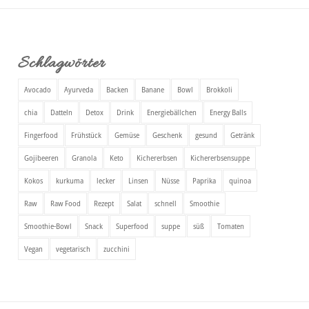
Schlagwörter
Avocado
Ayurveda
Backen
Banane
Bowl
Brokkoli
chia
Datteln
Detox
Drink
Energiebällchen
Energy Balls
Fingerfood
Frühstück
Gemüse
Geschenk
gesund
Getränk
Gojibeeren
Granola
Keto
Kichererbsen
Kichererbsensuppe
Kokos
kurkuma
lecker
Linsen
Nüsse
Paprika
quinoa
Raw
Raw Food
Rezept
Salat
schnell
Smoothie
Smoothie-Bowl
Snack
Superfood
suppe
süß
Tomaten
Vegan
vegetarisch
zucchini