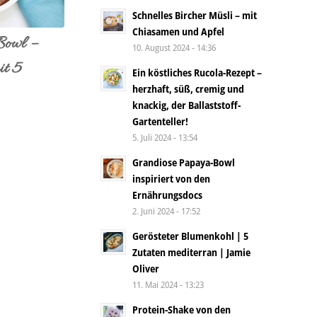
Schnelles Bircher Müsli – mit
Chiasamen und Apfel
Bowl –
10. August 2024 - 14:36
it 5
Ein köstliches Rucola-Rezept –
herzhaft, süß, cremig und
knackig, der Ballaststoff-
Gartenteller!
5. Juli 2024 - 13:54
Grandiose Papaya-Bowl
inspiriert von den
Ernährungsdocs
2. Juni 2024 - 17:52
Gerösteter Blumenkohl | 5
Zutaten mediterran | Jamie
Oliver
11. Mai 2024 - 13:23
Protein-Shake von den