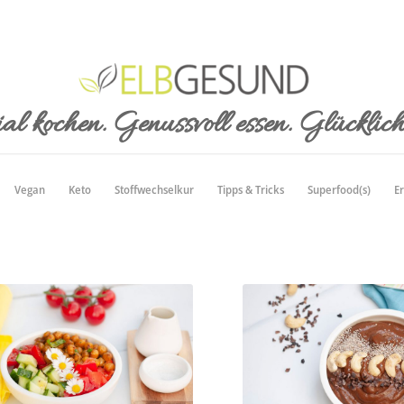
al kochen. Genussvoll essen. Glücklich 
Vegan
Keto
Stoffwechselkur
Tipps & Tricks
Superfood(s)
E