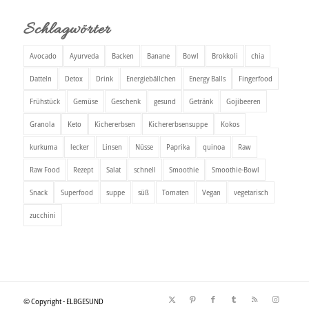
Schlagwörter
Avocado
Ayurveda
Backen
Banane
Bowl
Brokkoli
chia
Datteln
Detox
Drink
Energiebällchen
Energy Balls
Fingerfood
Frühstück
Gemüse
Geschenk
gesund
Getränk
Gojibeeren
Granola
Keto
Kichererbsen
Kichererbsensuppe
Kokos
kurkuma
lecker
Linsen
Nüsse
Paprika
quinoa
Raw
Raw Food
Rezept
Salat
schnell
Smoothie
Smoothie-Bowl
Snack
Superfood
suppe
süß
Tomaten
Vegan
vegetarisch
zucchini
© Copyright - ELBGESUND