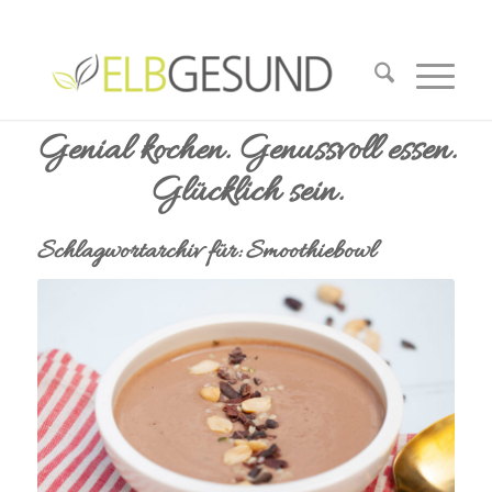
Genial kochen. Genussvoll essen.
Glücklich sein.
Schlagwortarchiv für:
Smoothiebowl