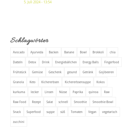
5. Juli 2024 - 13:54
Schlagwörter
Avocado
Ayurveda
Backen
Banane
Bowl
Brokkoli
chia
Datteln
Detox
Drink
Energiebällchen
Energy Balls
Fingerfood
Frühstück
Gemüse
Geschenk
gesund
Getränk
Gojibeeren
Granola
Keto
Kichererbsen
Kichererbsensuppe
Kokos
kurkuma
lecker
Linsen
Nüsse
Paprika
quinoa
Raw
Raw Food
Rezept
Salat
schnell
Smoothie
Smoothie-Bowl
Snack
Superfood
suppe
süß
Tomaten
Vegan
vegetarisch
zucchini