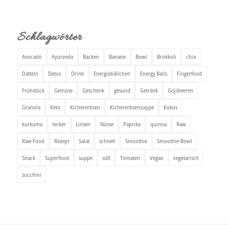
Schlagwörter
Avocado
Ayurveda
Backen
Banane
Bowl
Brokkoli
chia
Datteln
Detox
Drink
Energiebällchen
Energy Balls
Fingerfood
Frühstück
Gemüse
Geschenk
gesund
Getränk
Gojibeeren
Granola
Keto
Kichererbsen
Kichererbsensuppe
Kokos
kurkuma
lecker
Linsen
Nüsse
Paprika
quinoa
Raw
Raw Food
Rezept
Salat
schnell
Smoothie
Smoothie-Bowl
Snack
Superfood
suppe
süß
Tomaten
Vegan
vegetarisch
zucchini