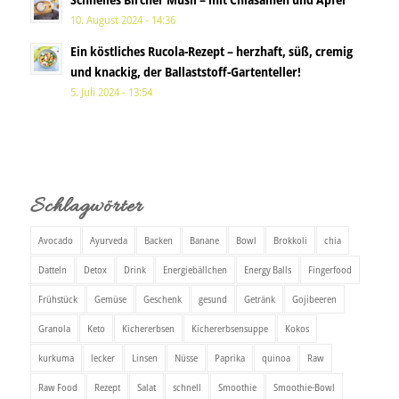
10. August 2024 - 14:36
Ein köstliches Rucola-Rezept – herzhaft, süß, cremig
und knackig, der Ballaststoff-Gartenteller!
5. Juli 2024 - 13:54
Schlagwörter
Avocado
Ayurveda
Backen
Banane
Bowl
Brokkoli
chia
Datteln
Detox
Drink
Energiebällchen
Energy Balls
Fingerfood
Frühstück
Gemüse
Geschenk
gesund
Getränk
Gojibeeren
Granola
Keto
Kichererbsen
Kichererbsensuppe
Kokos
kurkuma
lecker
Linsen
Nüsse
Paprika
quinoa
Raw
Raw Food
Rezept
Salat
schnell
Smoothie
Smoothie-Bowl