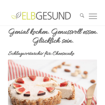
Genial kochen. Genussvoll essen.
Glücklich sein.
Schlagwortarchiv für:
Cheesecake