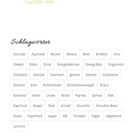
5. Juli 2024 - 13:54
Schlagwörter
Avocado
Ayurveda
Backen
Banane
Bowl
Brokkoli
chia
Datteln
Detox
Drink
Energiebällchen
Energy Balls
Fingerfood
Frühstück
Gemüse
Geschenk
gesund
Getränk
Gojibeeren
Granola
Keto
Kichererbsen
Kichererbsensuppe
Kokos
kurkuma
lecker
Linsen
Nüsse
Paprika
quinoa
Raw
Raw Food
Rezept
Salat
schnell
Smoothie
Smoothie-Bowl
Snack
Superfood
suppe
süß
Tomaten
Vegan
vegetarisch
zucchini