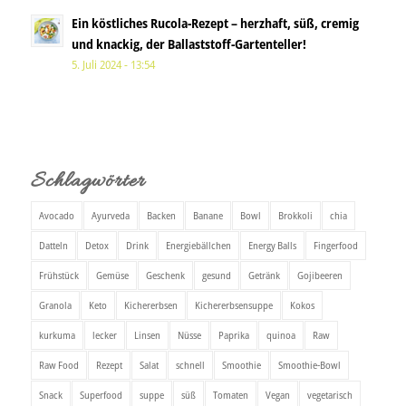
Ein köstliches Rucola-Rezept – herzhaft, süß, cremig
und knackig, der Ballaststoff-Gartenteller!
5. Juli 2024 - 13:54
Schlagwörter
Avocado
Ayurveda
Backen
Banane
Bowl
Brokkoli
chia
Datteln
Detox
Drink
Energiebällchen
Energy Balls
Fingerfood
Frühstück
Gemüse
Geschenk
gesund
Getränk
Gojibeeren
Granola
Keto
Kichererbsen
Kichererbsensuppe
Kokos
kurkuma
lecker
Linsen
Nüsse
Paprika
quinoa
Raw
Raw Food
Rezept
Salat
schnell
Smoothie
Smoothie-Bowl
Snack
Superfood
suppe
süß
Tomaten
Vegan
vegetarisch